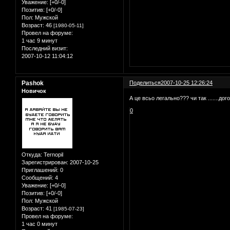
Уважение:
[+0/-0]
Позитив:
[+0/-0]
Пол:
Мужской
Возраст:
46
[1980-05-11]
Провел на форуме:
1 час 9 минут
Последний визит:
2007-10-12 11:04:12
Pashok
Поделиться
2007-10-25 12:26:24
Новичок
А це всьо легально??? чи так .......дог
0
Откуда:
Ternopil
Зарегистрирован
: 2007-10-25
Приглашений:
0
Сообщений:
4
Уважение:
[+0/-0]
Позитив:
[+0/-0]
Пол:
Мужской
Возраст:
41
[1985-07-23]
Провел на форуме:
1 час 0 минут