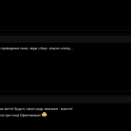
 проведення гонок, люди з боку- опасно хлопці....
ке життя! Будуть такого роду змагання - маячте!
тло при гонці! Ефективніше!