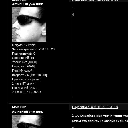
Активный участник
...
0
Откуда:
Gurania
Зарегистрирован
: 2007-11-29
Приглашений:
0
Сообщений:
19
Уважение:
[+0/-0]
Позитив:
[+0/-0]
Пол:
Мужской
Возраст:
36
[1990-02-10]
Провел на форуме:
2 часа 57 минут
Последний визит:
2008-05-07 12:34:53
Malekula
Поделиться
2007-11-29 15:37:29
Активный участник
2 фотография, при увеличении можн
зачем ето лепить на автомобиль ес
0