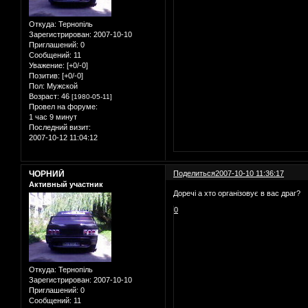
Откуда:
Тернопіль
Зарегистрирован
: 2007-10-10
Приглашений:
0
Сообщений:
11
Уважение:
[+0/-0]
Позитив:
[+0/-0]
Пол:
Мужской
Возраст:
46
[1980-05-11]
Провел на форуме:
1 час 9 минут
Последний визит:
2007-10-12 11:04:12
ЧОРНИЙ
Поделиться
2007-10-10 11:36:17
Активный участник
Доречі а хто організовує в вас драг?
0
Откуда:
Тернопіль
Зарегистрирован
: 2007-10-10
Приглашений:
0
Сообщений:
11