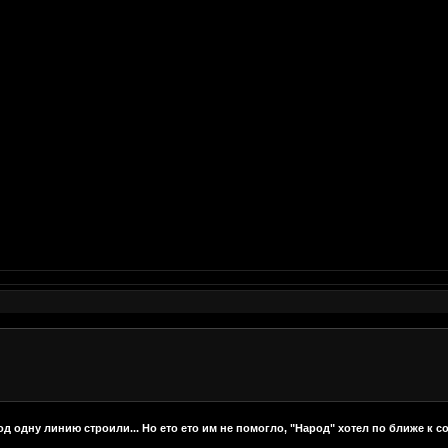
од одну линию строили... Но ето ето им не помогло, "Народ" хотел по ближе к