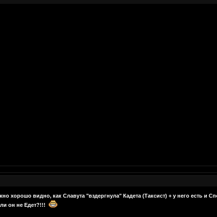
о хорошо видно, как Славута "вздергнула" Кадета (Таксист) + у него есть и Спо
ли он не Едет?!!!