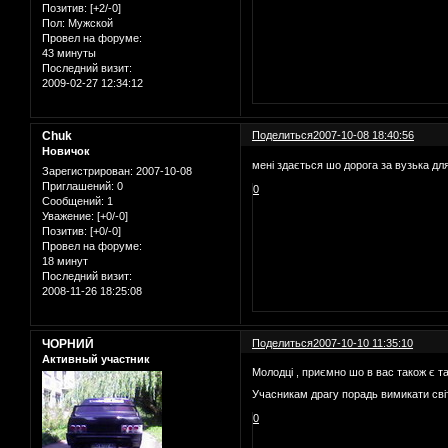
Позитив:
[+2/-0]
Пол:
Мужской
Провел на форуме:
43 минуты
Последний визит:
2009-02-27 12:34:12
Chuk
Поделиться
2007-10-08 18:40:56
Новичок
мені здається шо дорога за вузька для
Зарегистрирован
: 2007-10-08
Приглашений:
0
0
Сообщений:
1
Уважение:
[+0/-0]
Позитив:
[+0/-0]
Провел на форуме:
18 минут
Последний визит:
2008-11-26 18:25:08
ЧОРНИЙ
Поделиться
2007-10-10 11:35:10
Активный участник
Молодці , приємно шо в вас також є та
Учасникам драгу порадь вимикати сві
0