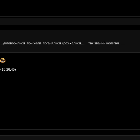
...договорилися приїхали поганялися і розїхалися........так званий нелегал.......
 15:26:45)