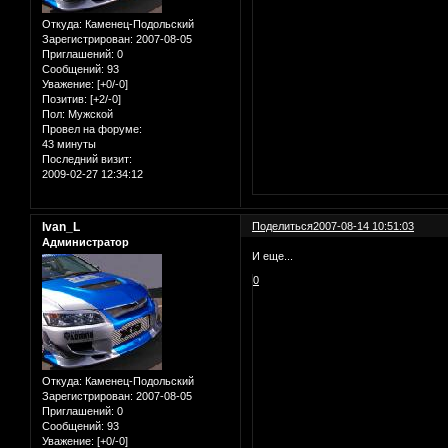
Откуда:
Каменец-Подольский
Зарегистрирован
: 2007-08-05
Приглашений:
0
Сообщений:
93
Уважение:
[+0/-0]
Позитив:
[+2/-0]
Пол:
Мужской
Провел на форуме:
43 минуты
Последний визит:
2009-02-27 12:34:12
Ivan_L
Поделиться
2007-08-14 10:51:03
Администратор
И еще...
0
Откуда:
Каменец-Подольский
Зарегистрирован
: 2007-08-05
Приглашений:
0
Сообщений:
93
Уважение:
[+0/-0]