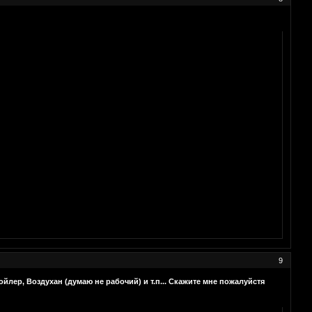
9
йлер, Воздухан (думаю не рабочий) и т.п... Скажите мне пожалуйстя