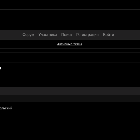
Форум
Участники
Поиск
Регистрация
Войти
Активные темы
д
дольский