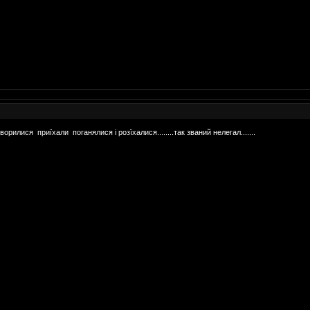
оворилися приїхали поганялися і розїхалися........так званий нелегал.......