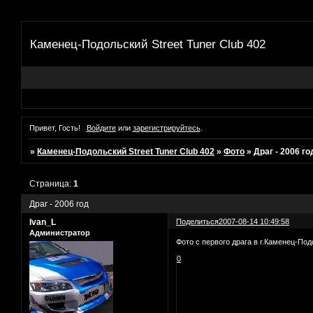
Каменец-Подольский Street Tuner Club 402
Привет, Гость!
Войдите
или
зарегистрируйтесь
.
»
Каменец-Подольский Street Tuner Club 402
»
Фото
»
Драг - 2006 го
Страница:
1
Драг - 2006 год
Ivan_L
Поделиться
2007-08-14 10:49:58
Администратор
Фото с первого драга в г.Каменец-По
0