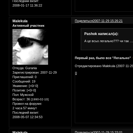
Последний визит:
2008-01-17 11:36:22
Malekula
Поделиться
2007-11-29 15:26:21
Активный участник
Pashok написал(а):
А це всьо легально??? чи так ....
Первый раз, было все "Легально"
Отредактировано Malekula (2007-11-29
Откуда:
Gurania
Зарегистрирован
: 2007-11-29
0
Приглашений:
0
Сообщений:
19
Уважение:
[+0/-0]
Позитив:
[+0/-0]
Пол:
Мужской
Возраст:
36
[1990-02-10]
Провел на форуме:
2 часа 57 минут
Последний визит:
2008-05-07 12:34:53
Malekula
Поделиться
2007-11-29 15:33:01