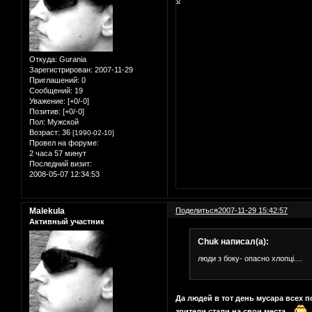
Откуда:
Gurania
Зарегистрирован
: 2007-11-29
Приглашений:
0
Сообщений:
19
Уважение:
[+0/-0]
Позитив:
[+0/-0]
Пол:
Мужской
Возраст:
36
[1990-02-10]
Провел на форуме:
2 часа 57 минут
Последний визит:
2008-05-07 12:34:53
Malekula
Поделиться
2007-11-29 15:42:57
Активный участник
Chuk написал(а):
люди з боку- опасно хлопці....
Да людей в тот день мусара всех п
зрители стали на свои места...