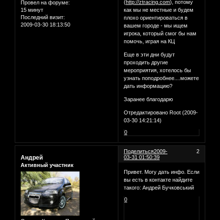
(
http://ztracing.com
), потому
Провел на форуме:
15 минут
как мы не местные и будем
Последний визит:
плохо ориентироваться в
2009-03-30 18:13:50
вашем городе - мы ищем
игрока, который смог бы нам
помочь, играя на КЦ
Еще в эти дни будут
проходить другие
мероприятия, хотелось бы
узнать поподробнее....можете
дать информацию?
Заранее благодарю
Отредактировано Root (2009-
03-30 14:21:14)
0
Поделиться
2009-
2
Андрей
03-31 01:50:39
Активный участник
Привет. Могу дать инфо. Если
вы есть в контакте найдите
такого: Андрей Бучковський
0