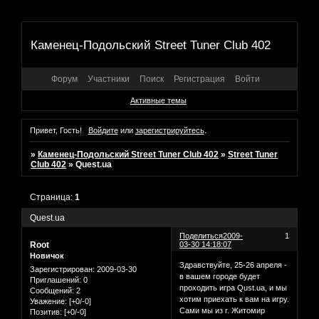
Каменец-Подольский Street Tuner Club 402
Форум
Участники
Поиск
Регистрация
Войти
Активные темы
Привет, Гость!
Войдите
или
зарегистрируйтесь
.
»
Каменец-Подольский Street Tuner Club 402
»
Street Tuner
Club 402
»
Quest.ua
Страница:
1
Quest.ua
Поделиться
2009-
1
Root
03-30 14:18:07
Новичок
Здравствуйте, 25-26 апреля -
Зарегистрирован
: 2009-03-30
в вашем городе будет
Приглашений:
0
проходить игра Qust.ua, и мы
Сообщений:
2
хотим приехать к вам на игру.
Уважение:
[+0/-0]
Сами мы из г. Житомир
Позитив:
[+0/-0]