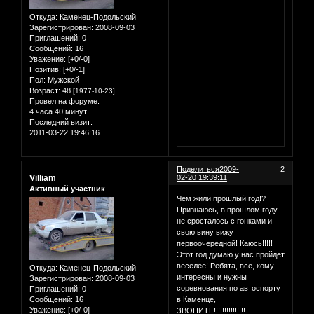
Откуда:
Каменец-Подольский
Зарегистрирован
: 2008-09-03
Приглашений:
0
Сообщений:
16
Уважение:
[+0/-0]
Позитив:
[+0/-1]
Пол:
Мужской
Возраст:
48
[1977-10-23]
Провел на форуме:
4 часа 40 минут
Последний визит:
2011-03-22 19:46:16
Поделиться
2009-
2
Villiam
02-20 19:39:11
Активный участник
Чем жили прошлый год!?
Признаюсь, в прошлом году
не сросталось с гонками и
свою вину вижу
первоочередной! Каюсь!!!!!
Этот год думаю у нас пройдет
веселее! Ребята, все, кому
Откуда:
Каменец-Подольский
интересны и нужны
Зарегистрирован
: 2008-09-03
соревнования по автоспорту
Приглашений:
0
в Каменце,
Сообщений:
16
Уважение:
[+0/-0]
ЗВОНИТЕ!!!!!!!!!!!!!!!