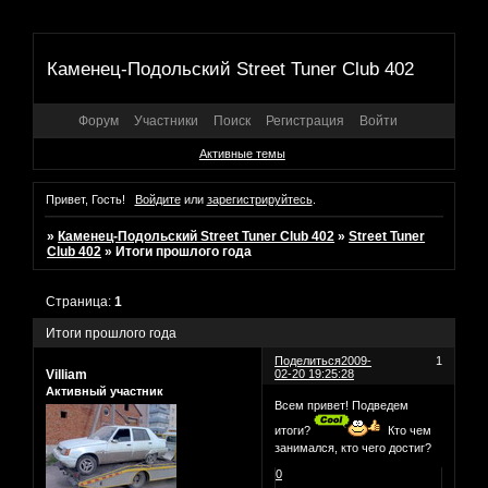
Каменец-Подольский Street Tuner Club 402
Форум
Участники
Поиск
Регистрация
Войти
Активные темы
Привет, Гость!
Войдите
или
зарегистрируйтесь
.
»
Каменец-Подольский Street Tuner Club 402
»
Street Tuner
Club 402
»
Итоги прошлого года
Страница:
1
Итоги прошлого года
Поделиться
2009-
1
Villiam
02-20 19:25:28
Активный участник
Всем привет! Подведем
итоги?
Кто чем
занимался, кто чего достиг?
0