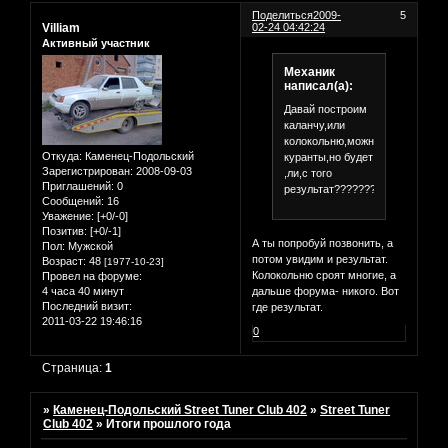
Поделиться
2009-
5
Villiam
02-24 04:42:24
Активный участник
Механик
написал(а):
Давай построим
каланчу,или
колокольню,можно
Откуда:
Каменец-Подольский
куранты,но будет
Зарегистрирован
: 2008-09-03
,ли,с того
Приглашений:
0
результат????????????
Сообщений:
16
Уважение:
[+0/-0]
Позитив:
[+0/-1]
А ты попробуй позвонить, а
Пол:
Мужской
потом увидим и результат.
Возраст:
48
[1977-10-23]
Колокольню сроят многие, а
Провел на форуме:
4 часа 40 минут
дальше форума- никого. Вот
Последний визит:
где результат.
2011-03-22 19:46:16
0
Страница:
1
»
Каменец-Подольский Street Tuner Club 402
»
Street Tuner
Club 402
»
Итоги прошлого года