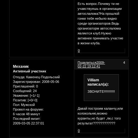
Есть вопрос.Почему ти не
учавствуешь в организации
автослалома?На прошлой
гонке тебя небыло видно
среди организаторов.Ведь
организаторм автослалома
является клуб.Нужно
активнее принимать участие
в жизни клуба.
0
Поделиться
2009-
4
Механик
02-22 19:12:41
Активный участник
Откуда:
Каменец-Подольский
Villiam
Зарегистрирован
: 2008-05-06
написал(а):
Приглашений:
0
Сообщений:
24
ЗВОНИТЕ!!!!!!!!!!!!!!!
Уважение:
[+1/-1]
Позитив:
[+0/-0]
Пол:
Мужской
Давай построим каланчу,или
Провел на форуме:
колокольню,можно
6 часов 48 минут
куранты,но будет ,ли,с того
Последний визит:
результат????????????
2009-03-05 22:37:01
0