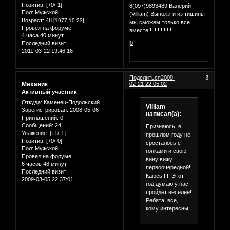
Позитив:
[+0/-1]
8(097)9893489 Валерий
Пол:
Мужской
(Villiam) Выползти из тишины
Возраст:
48
[1977-10-23]
мы сможем только все
Провел на форуме:
вместе!!!!!!!!!!!!!!!!
4 часа 40 минут
0
Последний визит:
2011-03-22 19:46:16
Поделиться
2009-
3
Механик
02-21 22:05:02
Активный участник
Откуда:
Каменец-Подольский
Villiam
Зарегистрирован
: 2008-05-06
написал(а):
Приглашений:
0
Сообщений:
24
Признаюсь, в
Уважение:
[+1/-1]
прошлом году не
Позитив:
[+0/-0]
сросталось с
Пол:
Мужской
гонками и свою
Провел на форуме:
вину вижу
6 часов 48 минут
первоочередной!
Последний визит:
Каюсь!!!!! Этот
2009-03-05 22:37:01
год думаю у нас
пройдет веселее!
Ребята, все,
кому интересны