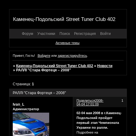
Каменец-Подольский Street Tuner Club 402
Форум
Участники
Поиск
Регистрация
Войти
Активные темы
Привет, Гость!
Войдите
или
зарегистрируйтесь
.
»
Каменец-Подольский Street Tuner Club 402
»
Новости
»
РАЛЛІ "Стара Фортеця – 2008"
Страница:
1
РАЛЛІ "Стара Фортеця – 2008"
Поделиться
2008-
1
Ivan_L
04-04 17:01:09
Администратор
02-04 мая 2008 в г.Каменец-
Подольский пройдет
первый этап Чемпионата
Украини по ралли.
Подробнее на