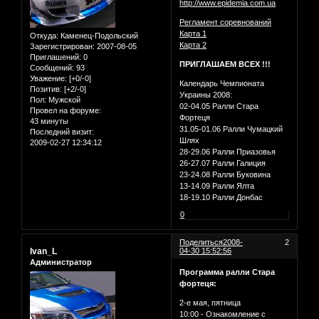
http://www.epidemia.com.ua
Регламент соревнований
Карта 1
Откуда:
Каменец-Подольский
Карта 2
Зарегистрирован
: 2007-08-05
Приглашений:
0
ПРИГЛАШАЕМ ВСЕХ !!!
Сообщений:
93
Уважение:
[+0/-0]
Календарь Чемпионата
Позитив:
[+2/-0]
Украины 2008:
Пол:
Мужской
02-04.05 Ралли Стара
Провел на форуме:
Фортеця
43 минуты
31.05-01.06 Ралли Чумацкий
Последний визит:
Шлях
2009-02-27 12:34:12
28-29.06 Ралли Приазовья
26-27.07 Ралли Галиция
23-24.08 Ралли Буковина
13-14.09 Ралли Ялта
18-19.10 Ралли Донбас
0
Поделиться
2008-
2
Ivan_L
04-30 15:52:56
Администратор
Программа ралли Стара
фортеця:
2-е мая, пятница
10:00 - Ознакомление с