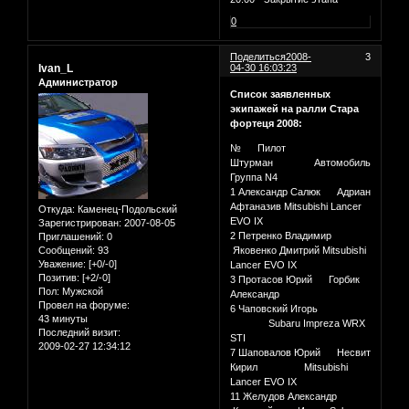
0
Поделиться
2008-
3
Ivan_L
04-30 16:03:23
Администратор
Список заявленных
экипажей на ралли Стара
фортеця 2008:
№ Пилот
Штурман Автомобиль
Группа N4
1 Александр Салюк Адриан
Афтаназив Mitsubishi Lancer
Откуда:
Каменец-Подольский
EVO IX
Зарегистрирован
: 2007-08-05
2 Петренко Владимир
Приглашений:
0
Сообщений:
93
Яковенко Дмитрий Mitsubishi
Уважение:
[+0/-0]
Lancer EVO IX
Позитив:
[+2/-0]
3 Протасов Юрий Горбик
Пол:
Мужской
Александр
Провел на форуме:
6 Чаповский Игорь
43 минуты
Subaru Impreza WRX
Последний визит:
STI
2009-02-27 12:34:12
7 Шаповалов Юрий Несвит
Кирил Mitsubishi
Lancer EVO IX
11 Желудов Александр