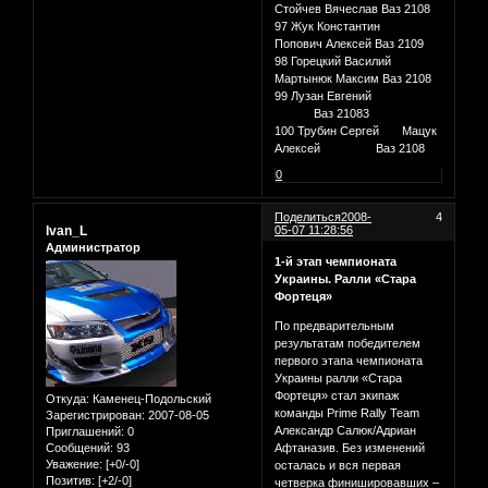
Стойчев Вячеслав Ваз 2108
97 Жук Константин
Попович Алексей Ваз 2109
98 Горецкий Василий
Мартынюк Максим Ваз 2108
99 Лузан Евгений
Ваз 21083
100 Трубин Сергей Мацук
Алексей Ваз 2108
0
Поделиться
2008-
4
Ivan_L
05-07 11:28:56
Администратор
1-й этап чемпионата
Украины. Ралли «Стара
Фортеця»
По предварительным
результатам победителем
первого этапа чемпионата
Украины ралли «Стара
Фортеця» стал экипаж
Откуда:
Каменец-Подольский
команды Prime Rally Team
Зарегистрирован
: 2007-08-05
Александр Салюк/Адриан
Приглашений:
0
Сообщений:
93
Афтаназив. Без изменений
Уважение:
[+0/-0]
осталась и вся первая
Позитив:
[+2/-0]
четверка финишировавших –