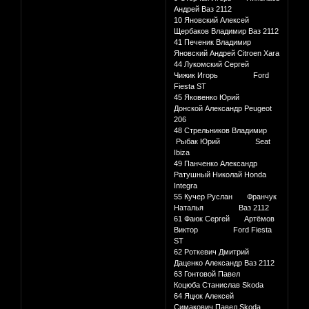
Андрей Ваз 2112
10 Яновский Алексей
Щербаков Владимир Ваз 2112
41 Печеник Владимир
Яновский Андрей Citroen Xara
44 Лукомский Сергей
Чижик Игорь Ford
Fiesta ST
45 Яковенко Юрий
Донской Александр Peugeot
206
48 Стрельников Владимир
Рыбак Юрий Seat
Ibiza
49 Панченко Александр
Ратушный Николай Honda
Integra
55 Кучер Руслан Франчук
Наталья Ваз 2112
61 Фаюк Сергей Артёмов
Виктор Ford Fiesta
ST
62 Роткевич Дмитрий
Даценко Александр Ваз 2112
63 Гонтовой Павел
Коцюба Станислав Skoda
64 Яцюк Алексей
Симакович Павел Skoda