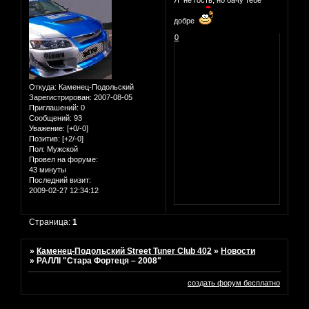
добре
0
Откуда:
Каменец-Подольский
Зарегистрирован
: 2007-08-05
Приглашений:
0
Сообщений:
93
Уважение:
[+0/-0]
Позитив:
[+2/-0]
Пол:
Мужской
Провел на форуме:
43 минуты
Последний визит:
2009-02-27 12:34:12
Страница:
1
»
Каменец-Подольский Street Tuner Club 402
»
Новости
»
РАЛЛІ "Стара Фортеця – 2008"
создать форум бесплатно