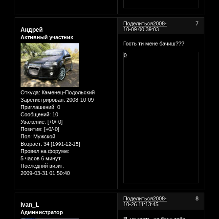
Поделиться
2008-
7
Андрей
10-09 00:39:03
Активный участник
Гость ти мене бачиш???
0
Откуда:
Каменец-Подольский
Зарегистрирован
: 2008-10-09
Приглашений:
0
Сообщений:
10
Уважение:
[+0/-0]
Позитив:
[+0/-0]
Пол:
Мужской
Возраст:
34
[1991-12-15]
Провел на форуме:
5 часов 6 минут
Последний визит:
2009-03-31 01:50:40
Поделиться
2008-
8
Ivan_L
10-26 11:13:45
Администратор
Я не гость, но бачу тебе