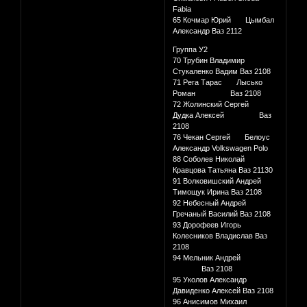
Fabia
65 Кочмар Юрий Цымбал
Александр Ваз 2112
Группа У2
70 Трубин Владимир
Стукаленко Вадим Ваз 2108
71 Рега Тарас Лысько
Роман Ваз 2108
72 Жолинский Сергей
Дудка Алексей Ваз
2108
76 Чекан Сергей Белоус
Александр Volkswagen Polo
88 Соболев Николай
Кравцова Татьяна Ваз 21130
91 Волковишский Андрей
Тимощук Ирина Ваз 2108
92 Небесный Андрей
Гречаный Василий Ваз 2108
93 Дорофеев Игорь
Колесников Владислав Ваз
2108
94 Мельник Андрей
Ваз 2108
95 Уколов Александр
Давиденко Алексей Ваз 2108
96 Анисимов Михаил