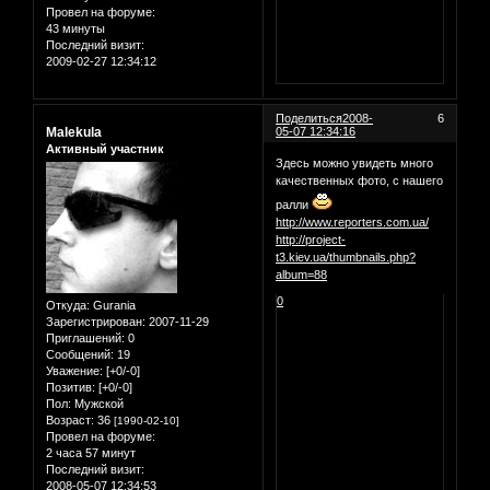
Провел на форуме:
43 минуты
Последний визит:
2009-02-27 12:34:12
Поделиться
2008-
6
Malekula
05-07 12:34:16
Активный участник
Здесь можно увидеть много
качественных фото, с нашего
ралли
http://www.reporters.com.ua/
http://project-
t3.kiev.ua/thumbnails.php?
album=88
0
Откуда:
Gurania
Зарегистрирован
: 2007-11-29
Приглашений:
0
Сообщений:
19
Уважение:
[+0/-0]
Позитив:
[+0/-0]
Пол:
Мужской
Возраст:
36
[1990-02-10]
Провел на форуме:
2 часа 57 минут
Последний визит:
2008-05-07 12:34:53