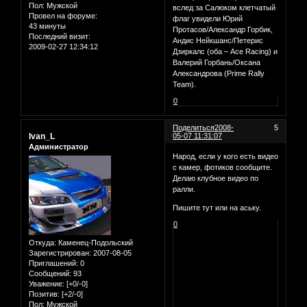
Пол:
Мужской
вслед за Салюком клетчатый
Провел на форуме:
флаг увидели Юрий
43 минуты
Протасов/Александр Горбик,
Последний визит:
Андис Нейкшанс/Петерис
2009-02-27 12:34:12
Дзиркалс (оба – Ace Racing) и
Валерий Горбань/Оксана
Александрова (Prime Rally
Team).
0
Поделиться
2008-
5
Ivan_L
05-07 11:31:07
Администратор
Народ, если у кого есть видео
с камер, фотиков сообщите.
Делаю клубное видео по
ралли.
Пишите тут или на аську.
0
Откуда:
Каменец-Подольский
Зарегистрирован
: 2007-08-05
Приглашений:
0
Сообщений:
93
Уважение:
[+0/-0]
Позитив:
[+2/-0]
Пол:
Мужской