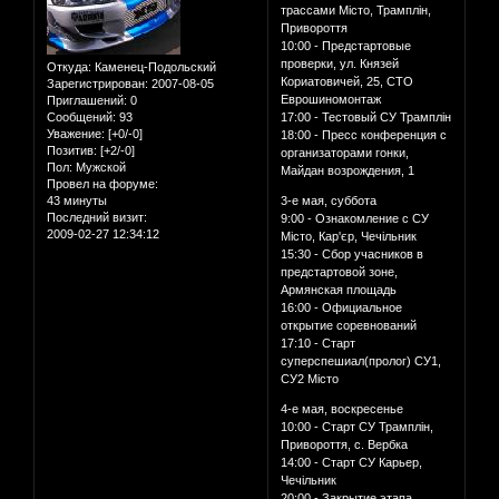
трассами Місто, Трамплін,
Привороття
10:00 - Предстартовые
проверки, ул. Князей
Откуда:
Каменец-Подольский
Кориатовичей, 25, СТО
Зарегистрирован
: 2007-08-05
Еврошиномонтаж
Приглашений:
0
Сообщений:
93
17:00 - Тестовый СУ Трамплін
Уважение:
[+0/-0]
18:00 - Пресс конференция с
Позитив:
[+2/-0]
организаторами гонки,
Пол:
Мужской
Майдан возрождения, 1
Провел на форуме:
43 минуты
3-е мая, суббота
Последний визит:
9:00 - Ознакомление с СУ
2009-02-27 12:34:12
Місто, Кар'єр, Чечільник
15:30 - Сбор учасников в
предстартовой зоне,
Армянская площадь
16:00 - Официальное
открытие соревнований
17:10 - Старт
суперспешиал(пролог) СУ1,
СУ2 Місто
4-е мая, воскресенье
10:00 - Старт СУ Трамплін,
Привороття, с. Вербка
14:00 - Старт СУ Карьер,
Чечільник
20:00 - Закрытие этапа