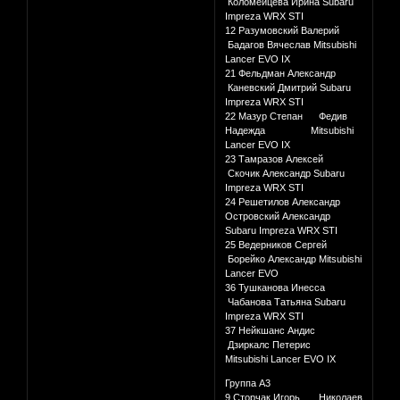
Коломейцева Ирина Subaru
Impreza WRX STI
12 Разумовский Валерий
Бадагов Вячеслав Mitsubishi
Lancer EVO IX
21 Фельдман Александр
Каневский Дмитрий Subaru
Impreza WRX STI
22 Мазур Степан Федив
Надежда Mitsubishi
Lancer EVO IX
23 Тамразов Алексей
Скочик Александр Subaru
Impreza WRX STI
24 Решетилов Александр
Островский Александр
Subaru Impreza WRX STI
25 Ведерников Сергей
Борейко Александр Mitsubishi
Lancer EVO
36 Тушканова Инесса
Чабанова Татьяна Subaru
Impreza WRX STI
37 Нейкшанс Андис
Дзиркалс Петерис
Mitsubishi Lancer EVO IX
Группа А3
9 Сторчак Игорь Николаев