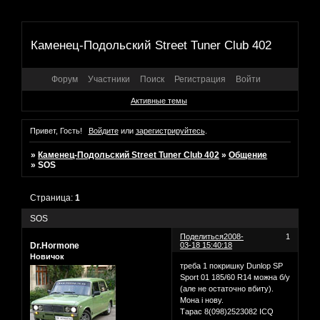
Каменец-Подольский Street Tuner Club 402
Форум
Участники
Поиск
Регистрация
Войти
Активные темы
Привет, Гость!
Войдите
или
зарегистрируйтесь
.
»
Каменец-Подольский Street Tuner Club 402
»
Общение
»
SOS
Страница:
1
SOS
Поделиться
2008-
1
Dr.Hormone
03-18 15:40:18
Новичок
треба 1 покришку Dunlop SP
Sport 01 185/60 R14 можна б/у
(але не остаточно вбиту).
Мона і нову.
Тарас 8(098)2523082 ICQ