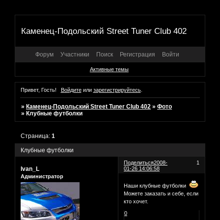
Каменец-Подольский Street Tuner Club 402
Форум
Участники
Поиск
Регистрация
Войти
Активные темы
Привет, Гость!
Войдите
или
зарегистрируйтесь
.
»
Каменец-Подольский Street Tuner Club 402
»
Фото
»
Клубные футболки
Страница:
1
Клубные футболки
Поделиться
2008-
1
Ivan_L
01-26 14:06:58
Администратор
Наши клубные футболки
Можете заказать и себе, если
кто хочет.
0