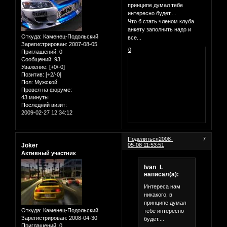
принципе думал тебе
интересно будет....
Что б стать членом клуба
анкету заполнить надо и
Откуда:
Каменец-Подольский
все...
Зарегистрирован
: 2007-08-05
0
Приглашений:
0
Сообщений:
93
Уважение:
[+0/-0]
Позитив:
[+2/-0]
Пол:
Мужской
Провел на форуме:
43 минуты
Последний визит:
2009-02-27 12:34:12
Поделиться
2008-
7
Joker
05-08 11:53:51
Активный участник
Ivan_L
написал(а):
Интереса нам
никакого, в
принципе думал
Откуда:
Каменец-Подольский
тебе интересно
Зарегистрирован
: 2008-04-30
будет....
Приглашений:
0