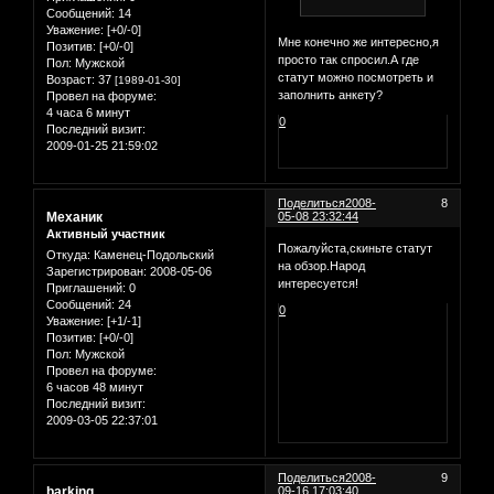
Сообщений:
14
Уважение:
[+0/-0]
Мне конечно же интересно,я
Позитив:
[+0/-0]
просто так спросил.А где
Пол:
Мужской
статут можно посмотреть и
Возраст:
37
[1989-01-30]
заполнить анкету?
Провел на форуме:
4 часа 6 минут
0
Последний визит:
2009-01-25 21:59:02
Поделиться
2008-
8
Механик
05-08 23:32:44
Активный участник
Пожалуйста,скиньте статут
Откуда:
Каменец-Подольский
на обзор.Народ
Зарегистрирован
: 2008-05-06
интересуется!
Приглашений:
0
Сообщений:
24
0
Уважение:
[+1/-1]
Позитив:
[+0/-0]
Пол:
Мужской
Провел на форуме:
6 часов 48 минут
Последний визит:
2009-03-05 22:37:01
Поделиться
2008-
9
barking
09-16 17:03:40