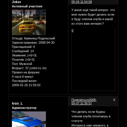
Joker
05-04 11:54:58
Активный участник
У меня ещё такой вопрос: что
мне нужно будет делать если
я буду членом клуба и какой
из этого вам интерес?
0
Откуда:
Каменец-Подольский
Зарегистрирован
: 2008-04-30
Приглашений:
0
Сообщений:
14
Уважение:
[+0/-0]
Позитив:
[+0/-0]
Пол:
Мужской
Возраст:
37
[1989-01-30]
Провел на форуме:
4 часа 6 минут
Последний визит:
2009-01-25 21:59:02
Поделиться
2008-
6
Ivan_L
05-07 11:35:57
Администратор
Что делать если будеш
членом клуба почитаешь в
статуте.
Интереса нам никакого, в