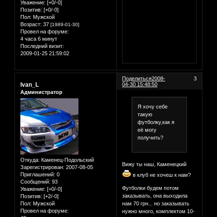
Уважение:
[+0/-0]
Позитив:
[+0/-0]
Пол:
Мужской
Возраст:
37
[1989-01-30]
Провел на форуме:
4 часа 6 минут
Последний визит:
2009-01-25 21:59:02
Поделиться
2008-
3
Ivan_L
04-30 15:48:50
Администратор
Я хочу себе
такую
футболку,как я
её могу
получить?
Откуда:
Каменец-Подольский
Вижу ты наш, Каменецкий
Зарегистрирован
: 2007-08-05
Приглашений:
0
в клуб не хочеш к нам?
Сообщений:
93
Футболки будем потом
Уважение:
[+0/-0]
заказывать, она выходила
Позитив:
[+2/-0]
нам 70 грн... но заказывать
Пол:
Мужской
Провел на форуме:
нужно много, комплектом 10-