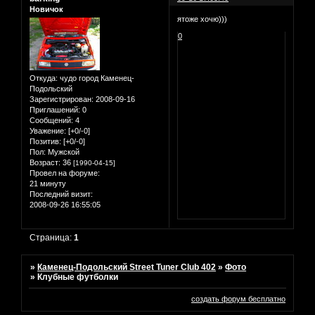
Новичок
ятоже хочю)))
0
Откуда:
чудо город Каменец-
Подольский
Зарегистрирован
: 2008-09-16
Приглашений:
0
Сообщений:
4
Уважение:
[+0/-0]
Позитив:
[+0/-0]
Пол:
Мужской
Возраст:
36
[1990-04-15]
Провел на форуме:
21 минуту
Последний визит:
2008-09-26 16:55:05
Страница:
1
»
Каменец-Подольский Street Tuner Club 402
»
Фото
»
Клубные футболки
создать форум бесплатно