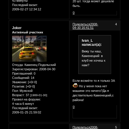
43 минуты
20 шт. тогда может дешевле
Последний визит:
быть.
2009-02-27 12:34:12
0
Поделиться
2008-
4
Joker
04-30 16:41:51
Активный участник
Ivan_L
написал(а):
Вижу ты наш,
Каменецкий в
клуб не хочеш к
Откуда:
Каменец-Подольский
нам?
Зарегистрирован
: 2008-04-30
Приглашений:
0
Сообщений:
14
Если возмёте то я только ЗА
Уважение:
[+0/-0]
Но у меня пока нет
Позитив:
[+0/-0]
Пол:
Мужской
машини это ничего?Да я
Возраст:
37
[1989-01-30]
дествительно Каменецкий,с
Провел на форуме:
района!
4 часа 6 минут
0
Последний визит:
2009-01-25 21:59:02
Поделиться
2008-
5