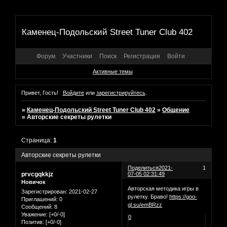
Каменец-Подольский Street Tuner Club 402
Форум
Участники
Поиск
Регистрация
Войти
Активные темы
Привет, Гость!
Войдите
или
зарегистрируйтесь
.
»
Каменец-Подольский Street Tuner Club 402
»
Общение
»
Авторские секреты рулетки
Страница:
1
Авторские секреты рулетки
Поделиться
2021-
1
prvcgqkkjz
07-05 02:31:49
Новичок
Авторская методика игры в
Зарегистрирован
: 2021-02-27
рулетку. Браво!
https://goo-
Приглашений:
0
gl.su/emBRzz
Сообщений:
8
Уважение:
[+0/-0]
0
Позитив:
[+0/-0]