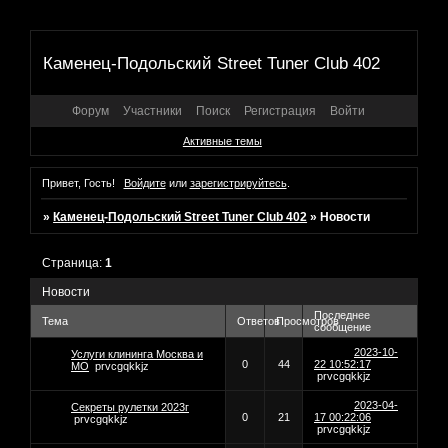
Каменец-Подольский Street Tuner Club 402
Форум
Участники
Поиск
Регистрация
Войти
Активные темы
Привет, Гость!
Войдите
или
зарегистрируйтесь
.
»
Каменец-Подольский Street Tuner Club 402
»
Новости
Страница:
1
Новости
Последнее
Тема
Ответов
Просмотров
сообщение
2023-10-
Услуги клининга Москва и
0
44
22 10:52:17
МО
prvcgqkkjz
prvcgqkkjz
2023-04-
Секреты рулетки 2023г
0
21
17 00:22:06
prvcgqkkjz
prvcgqkkjz